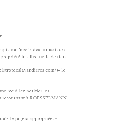
e.
pte ou l’accès des utilisateurs
ropriété intellectuelle de tiers.
strotdeslavandieres.com/ (« le
ne, veuillez notifier les
rme en retournant à ROESSELMANN
u’elle jugera appropriée, y