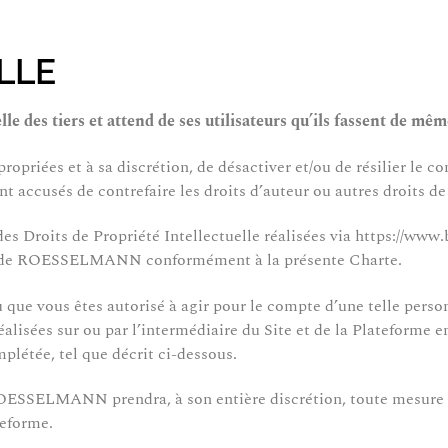
LLE
des tiers et attend de ses utilisateurs qu’ils fassent de mêm
iées et à sa discrétion, de désactiver et/ou de résilier le com
 accusés de contrefaire les droits d’auteur ou autres droits de p
oits de Propriété Intellectuelle réalisées via https://www.bi
ance de ROESSELMANN conformément à la présente Charte.
u que vous êtes autorisé à agir pour le compte d’une telle person
 réalisées sur ou par l’intermédiaire du Site et de la Platefo
létée, tel que décrit ci-dessous.
 ROESSELMANN prendra, à son entière discrétion, toute mesure q
teforme.