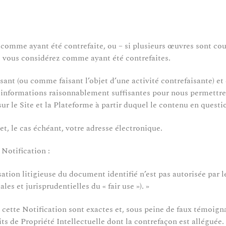
comme ayant été contrefaite, ou – si plusieurs œuvres sont cou
e vous considérez comme ayant été contrefaites.
nt (ou comme faisant l’objet d’une activité contrefaisante) et q
s informations raisonnablement suffisantes pour nous permettre 
r le Site et la Plateforme à partir duquel le contenu en questi
t, le cas échéant, votre adresse électronique.
 Notification :
sation litigieuse du document identifié n’est pas autorisée par l
les et jurisprudentielles du « fair use »). »
 cette Notification sont exactes et, sous peine de faux témoignag
its de Propriété Intellectuelle dont la contrefaçon est alléguée.