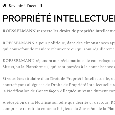
Revenir à l'accueil
PROPRIÉTÉ INTELLECTUE
ROESSELMANN respecte les droits de propriété intellectuelle 
ROESSELMANN a pour politique, dans des circonstances appropr
qui contrefont de manière récurrente ou qui sont régulièrement
ROESSELMANN répondra aux réclamations de contrefaçon des Dr
Site et/ou la Plateforme ») qui sont portées à la connaiss
Si vous êtes titulaire d’un Droit de Propriété Intellectuelle, o
contrefaçons alléguées de Droits de Propriété Intellectuelle
la Notification de Contrefaçon Alléguée suivante dûment comp
A réception de la Notification telle que décrite ci-dessous,
compris le retrait du contenu litigieux du Site et/ou de la Pla